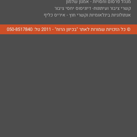
מנהל פרסום וחסויות - אמנון שלמון
קשרי ציבור ועיתונות- דיוניסוס יחסי ציבור
אנתולוגיות בינלאומיות וקשרי חוץ - איריס כליף
© כל הזכויות שמורות לאתר "בכיוון הרוח" - 2011 טל: 050-8517840