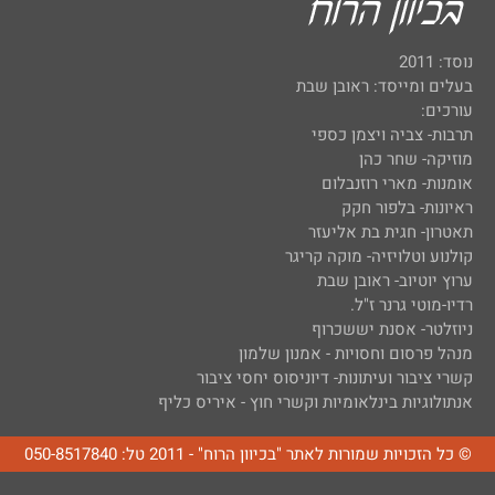
נוסד: 2011
בעלים ומייסד: ראובן שבת
עורכים:
תרבות- צביה ויצמן כספי
מוזיקה- שחר כהן
אומנות- מארי רוזנבלום
ראיונות- בלפור חקק
תאטרון- חגית בת אליעזר
קולנוע וטלויזיה- מוקה קריגר
ערוץ יוטיוב- ראובן שבת
רדיו-מוטי גרנר ז"ל.
ניוזלטר- אסנת יששכרוף
מנהל פרסום וחסויות - אמנון שלמון
קשרי ציבור ועיתונות- דיוניסוס יחסי ציבור
אנתולוגיות בינלאומיות וקשרי חוץ - איריס כליף
© כל הזכויות שמורות לאתר "בכיוון הרוח" - 2011 טל: 050-8517840