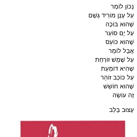
נָכוֹן לוֹמַר
עַל עָנָן מוֹרִיד גֶּשֶׁם
שֶׁהוּא בּוֹכֶה
עַל יָם סוֹעֵר
שֶׁהוּא כּוֹעֵס
אֲבָל לוֹמַר
עַל שֶׁמֶשׁ זוֹרַחַת
שֶׁהִיא דּוֹמַעַת
עַל כּוֹכַב זוֹהֵר
שֶׁהוּא חוֹשֵׁשׁ
זֶה עוֹשֶׂה
עָצוּב בַּלֵּב