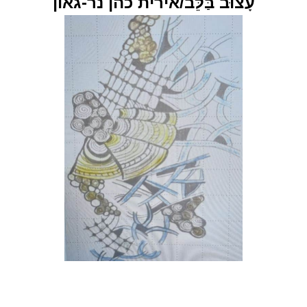
עָצוּב בַּלֵּב/אירית כהן נר-גאון