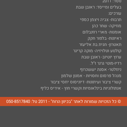
נוסד: 2011
בעלים ומייסד: ראובן שבת
עורכים:
תרבות- צביה ויצמן כספי
מוזיקה- שחר כהן
אומנות- מארי רוזנבלום
ראיונות- בלפור חקק
תאטרון- חגית בת אליעזר
קולנוע וטלויזיה- מוקה קריגר
ערוץ יוטיוב- ראובן שבת
רדיו-מוטי גרנר ז"ל.
ניוזלטר- אסנת יששכרוף
מנהל פרסום וחסויות - אמנון שלמון
קשרי ציבור ועיתונות- דיוניסוס יחסי ציבור
אנתולוגיות בינלאומיות וקשרי חוץ - איריס כליף
© כל הזכויות שמורות לאתר "בכיוון הרוח" - 2011 טל: 050-8517840