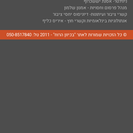
ניוזלטר- אסנת יששכרוף
מנהל פרסום וחסויות - אמנון שלמון
קשרי ציבור ועיתונות- דיוניסוס יחסי ציבור
אנתולוגיות בינלאומיות וקשרי חוץ - איריס כליף
© כל הזכויות שמורות לאתר "בכיוון הרוח" - 2011 טל: 050-8517840