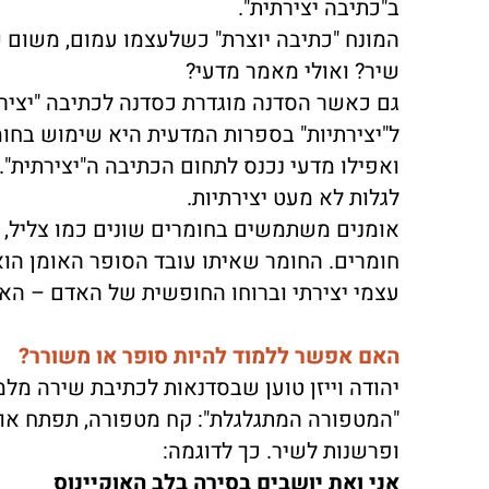
ב"כתיבה יצירתית".
המונח "כתיבה יוצרת" כשלעצמו עמום, משום ש
שיר? ואולי מאמר מדעי?
גם כאשר הסדנה מוגדרת כסדנה לכתיבה "יצירת
ל"יצירתיות" בספרות המדעית היא שימוש בחומר
ואפילו מדעי נכנס לתחום הכתיבה ה"יצירתית"
לגלות לא מעט יצירתיות.
אומנים משתמשים בחומרים שונים כמו צליל, תנ
חומרים. החומר שאיתו עובד הסופר האומן הו
עצמי יצירתי וברוחו החופשית של האדם – הא
האם אפשר ללמוד להיות סופר או משורר?
יהודה וייזן טוען שבסדנאות לכתיבת שירה מל
"המטפורה המתגלגלת": קח מטפורה, תפתח אות
ופרשנות לשיר. כך לדוגמה:
אני ואת יושבים בסירה בלב האוקיינוס