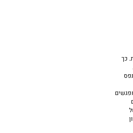
. כך
תפס
מפגשים
ל
ן