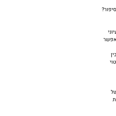
יפור?
וני
 אפשר
ין
וי
של
ת