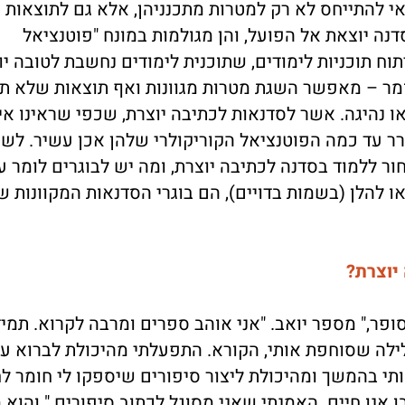
אי להתייחס לא רק למטרות מתכנניהן, אלא גם לתוצאות
ה יוצאת אל הפועל, והן מגולמות במונח "פוטנציאל
וח תוכניות לימודים, שתוכנית לימודים נחשבת לטובה יו
מר – מאפשר השגת מטרות מגוונות ואף תוצאות שלא תוכ
 נהיגה. אשר לסדנאות לכתיבה יוצרת, שכפי שראינו אינ
רר עד כמה הפוטנציאל הקוריקולרי שלהן אכן עשיר. לש
ור ללמוד בסדנה לכתיבה יוצרת, ומה יש לבוגרים לומר ע
להלן (בשמות בדויים), הם בוגרי הסדנאות המקוונות ש
יוצרת?
סופר," מספר יואב. "אני אוהב ספרים ומרבה לקרוא. תמי
ילה שסוחפת אותי, הקורא. התפעלתי מהיכולת לברוא ע
תי בהמשך ומהיכולת ליצור סיפורים שיספקו לי חומר ל
 אנו חיים. האמנתי שאני מסוגל לכתוב סיפורים." והוא מ