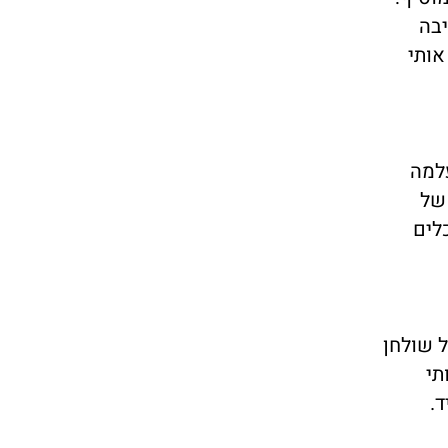
יבה
אותי
עלמה
של
לים
 שולחן
תי
ד.