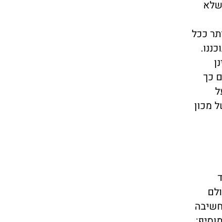
 שלא
תר ככל
ננו.
ן
ם כך
ל
ל מכון
ד
ולם
חשיבה
וסיף: