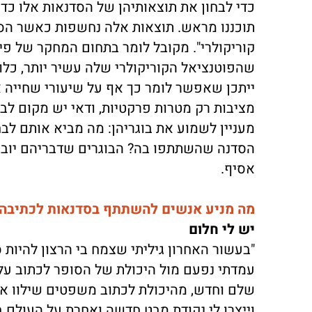
כדי לבחון את תוצאותיהן של הסדנאות אלו כד
תוכננו מראש. תוצאות אלה נחשפות כאשר הסדנ
קוריקולרי". מקובל לומר בתחום המחקר של פית
שהפוטנציאל הקוריקולרי שלה עשיר יותר, כלו
ייתכן שאפשר לומר כך אף על שיעורי שחייה או
מציבות רק מטרות פרקטיות, ודאי יש מקום לב
מעניין לשמוע את בוגריהן: מה מביא אותם לבח
הסדנה שהשתתפו בה? הבוגרים שדבריהם יובאו 
אסיף.
מה מניע אנשים להשתתף בסדנאות לכתיבה 
יש לי חלום
"בעשור האחרון גיליתי שצמח בי הרצון להיות 
עמדתי נפעם מול היכולת של הסופר לכתוב על
שלם וחדש, מהיכולת לכתוב משפטים שילוו או
וייצרו לי נקודת מבט חדשה ואחרת על העולם בו