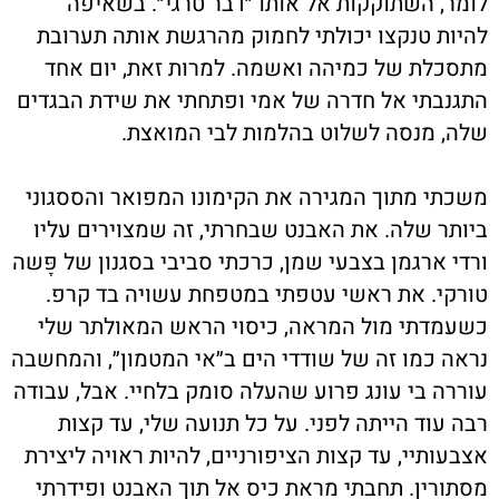
לומר, השתוקקות אל אותו ״דבר טרגי״. בשאיפה
להיות טנקצו יכולתי לחמוק מהרגשת אותה תערובת
מתסכלת של כמיהה ואשמה. למרות זאת, יום אחד
התגנבתי אל חדרה של אמי ופתחתי את שידת הבגדים
שלה, מנסה לשלוט בהלמות לבי המואצת.
משכתי מתוך המגירה את הקימונו המפואר והססגוני
ביותר שלה. את האבנט שבחרתי, זה שמצוירים עליו
ורדי ארגמן בצבעי שמן, כרכתי סביבי בסגנון של פָּשה
טורקי. את ראשי עטפתי במטפחת עשויה בד קרפ.
כשעמדתי מול המראה, כיסוי הראש המאולתר שלי
נראה כמו זה של שודדי הים ב״אי המטמון״, והמחשבה
עוררה בי עונג פרוע שהעלה סומק בלחיי. אבל, עבודה
רבה עוד הייתה לפני. על כל תנועה שלי, עד קצות
אצבעותיי, עד קצות הציפורניים, להיות ראויה ליצירת
מסתורין. תחבתי מראת כיס אל תוך האבנט ופידרתי