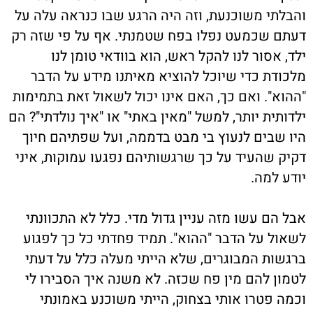
והבלתי משוכנעת, וזה היה הרגע שבו כנראה עלה על
דעתם שכמעט נפלו בפח שטמנתי. אף על פי שזה רק
ילד, אסור לנו להקל ראש, הוא בוודאי טומן לנו
מלכודת כדי שיוכל להוציא מאיתנו מידע על הדבר
"ההוא". ואם כך, האם אינו יכול לשאול זאת בתמימות
ילדותית יותר, למשל "מאין באתי" או "איך נולדתי"? הם
היו שבים לנעוץ בי מבט בדממה, ועל שפתיהם חיוך
דקיק שהעיד על כך שרגשותיהם נפגעו עמוקות, איני
יודע למה.
אבל הם עשו מזה עניין גדול מדי. כלל לא התכוונתי
לשאול על הדבר "ההוא". תמיד פחדתי כל כך לפגוע
ברגשות המבוגרים, שלא הייתי מעלה כלל על דעתי
לטמון להם מין פח שכזה. לא משנה איך הסבירו לי
וכמה פטרו אותי בצחוק, הייתי משוכנע באמונתי