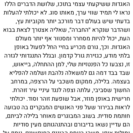
האגדות ששיקעתי עצמי בתוכו, שלושת הדברים הללו
נראו לי תמיד שווי ערך, מאותו סוג. לא יכולתי להעלות
בדעתי שיש בעולם דבר מורכב יותר מקוביות עץ,
ושהדבר שנקרא ״החברה״, שאליה אצטרך לצאת בבוא
העת, יכול להיות מסחרר ומסנוור אף יותר מעולם
האגדות. וכך, גורם מכריע בחיי החל לפעול באופן
בלתי מודע, כגזירת גורל קדמון. ובגלל התנגדותי לגזרה
זו, נצבעו כל הפנטזיות שלי, למן ההתחלה, בייאוש,
שבד בבד דמה גם למשאלה נלהבת ושלמה להפליא
בעצמה. בלילה, ממקום משכבי על הרצפה, במרחב
החשוך שסביבי, עלתה וצפה לנגד עיניי עיר זוהרת.
חרישית באופן מוזר, אבל שופעת זוהר וסוד. יכולתי
לראות בבירור שעל פני האנשים המבקרים בה טבועה
חותמת סודית. בשוב המבוגרים מאוחר בלילה לביתם,
הם עדיין נשאו בדיבורם ובהתנהגותם מעין סודיות