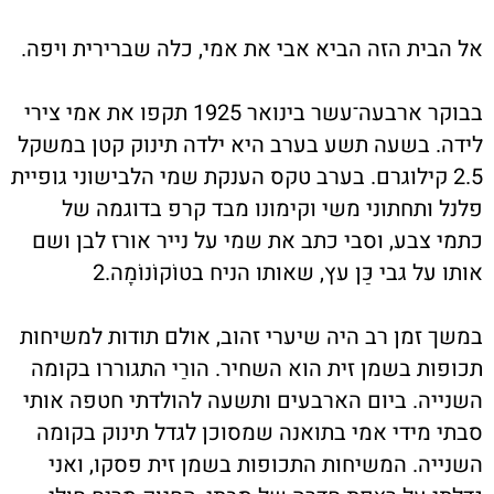
אל הבית הזה הביא אבי את אמי, כלה שברירית ויפה.
בבוקר ארבעה־עשר בינואר 1925 תקפו את אמי צירי
לידה. בשעה תשע בערב היא ילדה תינוק קטן במשקל
2.5 קילוגרם. בערב טקס הענקת שמי הלבישוני גופיית
פלנל ותחתוני משי וקימונו מבד קרפ בדוגמה של
כתמי צבע, וסבי כתב את שמי על נייר אורז לבן ושם
אותו על גבי כַּן עץ, שאותו הניח בטוֹקוֹנוֹמָה.2
במשך זמן רב היה שיערי זהוב, אולם תודות למשיחות
תכופות בשמן זית הוא השחיר. הורַי התגוררו בקומה
השנייה. ביום הארבעים ותשעה להולדתי חטפה אותי
סבתי מידי אמי בתואנה שמסוכן לגדל תינוק בקומה
השנייה. המשיחות התכופות בשמן זית פסקו, ואני