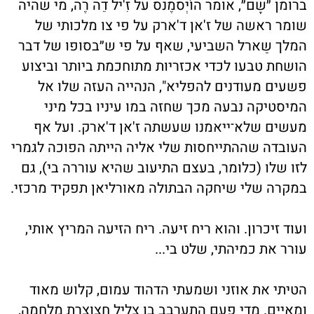
ברומן ״שָם״, אומר הוֹיְסמֶנס על זִ'יל דֵה רֶה, מי שהיה
שומר ראשה של ז'אן ד'ארק על פי צו מלכותי של
המלך שַארל השביעי, שאף על פי ש״בסופו של דבר
הושחת טבעו לכדי אכזריות מתוחכמת ביותר וביצוע
פשעים מעודנים להפליא", הנהייה העזה שלו אל
המיסטיקה נבעה מכך שחזה במו עיניו בכל מיני
מעשים שלא־ייאמנו שעשתה ז'אן ד'ארק. ועל אף
העובדה שההתייחסות שלי אליה הייתה הפוכה לגמרי
לזו שלו (כלומר, בעצם התיעוב שהיא עוררה בי), גם
במקרה שלי שיחקה הבתולה מאורליאן תפקיד מרכזי.
ועוד זיכרון. והוא ריח זיעה. ריח הזיעה המריץ אותי,
עורר את כמיהתי, שלט בי...
הטיתי את אוזני ושמעתי הדהוד עמום, קלוש מאוד
ומאיים. מדי פעם התערבב בו צליל חצוצרת מלחמה,