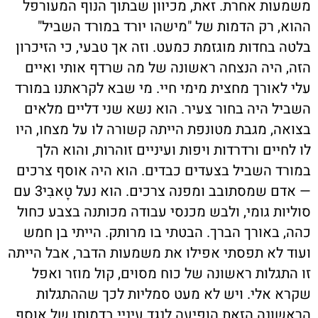
משמעות אחרת. זאת, מכיוון שבתוך הנוף המעורפל
ההוא, רק הדמות של "מישהו יורד במורד השביל"
בלטה בחדות מוגזמת כמעט. וזה אך טבעי, כי הזיכרון
הזה, היה הנצחה ראשונה של מה שרדף אותי ואיים
עלי לאורך מחצית מימי חיי. מי שבא לקראתנו במורד
השביל היה בחור צעיר. הוא נשא שני דליים מלאים
בצואה, מגבת מטונפת הייתה קשורה לו על מצחו, היו
לו לחיים ורדרדות ויפות ועיניים זוהרות, והוא הלך
במורד השביל בצעדים כבדים. הוא היה אוסף צרכים
— אדם שמסתובב ומפנה צרכים. הוא נעל טָאבִּי3 עם
סוליות גומי, ולבש מכנסי עבודה מכותנה בצבע כחול
כהה, באורך הברך. הבטתי בו מרותק. הייתי בן חמש
ועוד לא תפסתי אפילו את משמעות הדבר, אבל הייתה
זו התגלות ראשונה של כוח מסוים, קול מוזר ואפל
שקרא אלי. ויש לא מעט סמליות לכך שההתגלות
הראשונה הזאת הופיעה לנגד עיניי בדמותו של אוסף