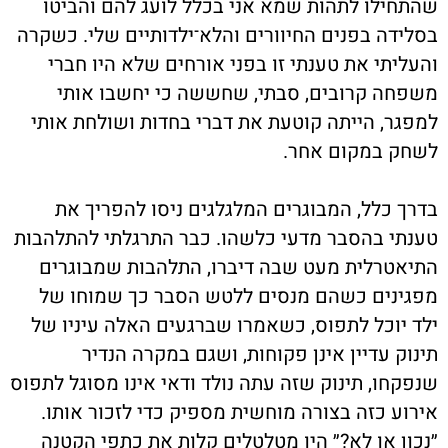
שהתחילו לתהות שמא אני בכלל לועג להם והביטו
בסלידה בפנים החיוורים והלא־ילדותיים שלי. כשקרה
והעליתי את טענתי זו בפני אורחים שלא היו חברי
משפחה קרובים, סבתי, שחששה כי יחשבו אותי
למפגר, הייתה קוטעת את דברי בחדות ושולחת אותי
לשחק במקום אחר.
בדרך כלל, המבוגרים המלגלגים ניסו להפריך את
טענתי בהסבר מדעי כלשהו. כבר התרגלתי להתלהבות
התיאטרלית מעט שבה דיברו, התלהבות שמבוגרים
מפגינים כשהם מנסים ללטש הסבר כך שמוחו של
ילד יוכל לתפוס, כשאמרו שברגעים האלה עיניו של
תינוק עדיין אינן פקוחות, ושגם במקרה הנדיר
שנפקחו, תינוק שזה עתה נולד ודאי אינו מסוגל לתפוס
אירוע כזה בצורה מוחשית מספיק כדי לזכור אותו.
״נכון או לא?״ היו מטלטלים קלות את כתפי הקטנה