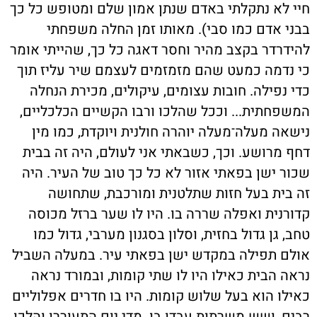
חיי לא נתקלתי באדם שנתן אמון שלם ומטופש כל כך
בבני אדם כמו סבי). מאותו זמן החלה משפחתי
להידרדר בקצב מהיר וחסר דאגה כל כך, שהייתי אומר
כי נדמה כמעט שהם מזמזמים לעצמם שיר עליז תוך
כדי נפילה. חובות עצומים, עיקולים, מכירת הנחלה
המשפחתית... וככל שהלכו ורבו הקשיים הכלכליים,
נישאה מעלה־מעלה יוהרה חולנית ויוקדת, כמו מין
דחף מרושע. וכך, כשבאתי אני לעולם, היה זה בבית
שכור ישן בפאתי אזור לא כל כך טוב של העיר. היה
זה בית בעל חזות שתלטנית ומורכבת, שתחושה
קדורנית ואפלה שררה בו. היו לו שער ברזל מכוסה
טחב, גן גדול בחזית, וסלון בסגנון מערבי, גדול כמו
אולם תפילה במקדש ישן בפאתי עיר. במעלה השביל
נראה הבית כאילו היו לו שתי קומות, ובמורד נראה
כאילו הוא בעל שלוש קומות. היו בו חדרים אפלוליים
רבים, ושש משרתות עבדו בו. מדי יום התעוררו והלכו