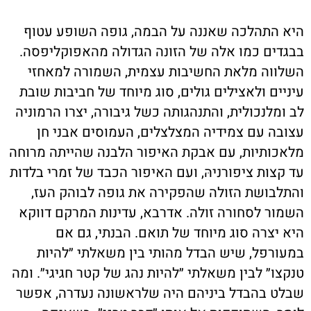
היא התהלכה שאננה על הבמה, גופה השופע עטוף
בבגדים כמו אלה של הזונה הגדולה מהאפוקליפסה.
השלווה מלאת החשיבות עצמית, השמורה למאחזי
עיניים ולאצילים גולים, סוג מיוחד של חביבות שובת
לב ומלנכולית, והתנהגותה כשל גיבורה, יצרו הרמוניה
עצובה עם צמידיה המצלצלים, העמוסים אבני חן
מלאכותיות, עם אבקת האיפור הלבנה שהייתה מרוחה
עד קצות ציפורניהּ, ועם האיפור הכבד של זמרי בלדות
והתלבושת הזולה שהפקירה את גופה לבוהק העז,
השמור לסחורה זולה. אדרבא, עדינות המרקם דווקא
היא יצרה סוג מיוחד של תואם. הבנתי, גם אם
במעורפל, שיש הבדל מהותי בין משאלתי ״להיות
טנקצו״ לבין משאלתי ״להיות נהג של קטר חגיגי״. ומה
שבלט בהבדל ביניהם היה שלראשונה נעדרה, אפשר