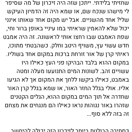
שחזיתי בלידתי. ייתכן שזה היה זיכרון של מה שסיפר
לי מישהו שנכח שם, או שמא היה זה הדמיון העיקש
שלי? אחד מהשניים. אבל יש מקום אחד שאותו אינני
יכול שלא להאמין שראיתי במו עיניי באופן ברור וחי,
שפת האמבט שבו רחצו אותי לראשונה. זה היה אמבט
חדש עשוי עץ, משויף היטב וחלק. כשהבטתי מתוכו,
ראיתי קרן של אור זורחת ברכּוּת במקום אחד בשוליו.
במקום ההוא בלבד הבהיקו פני העץ כאילו היו
עשויים זהב. לשונות המים התנועעו מעלה ומטה
באמבט, כאילו ביקשו ללחך את המקום אך לא הגיעו
אליו. אולי בגלל החזר האור, או שמא בגלל קרן האור
שחדרה אל תוך המים במקום ההוא, הגלים הקטנים
שזהרו באור נגוהות נראו כאילו הם מנגחים את מצחם
זה בזה ללא סוף...
כַּסתירה הבולטת ביותר לזיכרון הזה יכולה להיחשב