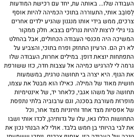
העבודה שלו... באותה עת, יחד עם רכישת המודעות
לַסוֹבֵב אותי, התעוררה בתוכי הכמיהה להיות אוסף
צרכים, ממש בידי אותו מנגנון שהניע ילדים אחרים
בני גילי לרצות להיות גנרלים בצבא. חלק ממקור
המשיכה היה מכנסי העבודה הכחולים, אבל בהחלט
לא רק הם. הרעיון התחזק ופרח בתוכי, והצביע על
התפתחות יוצאת דופן. במילים אחרות, העבודה שלו
גרמה לי להרגיש כמיהה אל עצבות חדה, כזו ששורפת
את הגוף. היא יצרה בי תחושה טרגית, במשמעות
חושית מאוד של המילה. כאילו הוא מבטל את עצמו,
תחושה של משהו אגבי, כלאחר יד, של אינטימיות
מופרזת מעורבת בסכנה, וגם ערבוביה בלתי נתפסת
של אפסיות מצד אחד וחיוניות מצד אחר, וכל
התחושות הללו גאו, עלו על גדותיהן, לכדו אותי ושבו
את לבי בהיותי בן חמש בלבד. אולי לא הבנתי נכון את
טיבה של העבודה הזו, איסוף צרכים. ייתכן ששמעתי