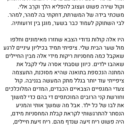
וקול שירה פשוט ועצוב להפליא הלך וקרֵב אלי.
משכתי בידה של המשרתת, דחקתי בה למהר, למהר.
לבי השתוקק לעמוד כבר בשער, מוגן בין זרועותיה.
היו אלה קולות גדודי הצבא שחזרו מאימונים וחלפו
מול שער הבית שלי. ציפיתי תמיד בכיליון עיניים לרגע
שאקבל כמה מחסניות ריקות מידי אלה מבין החיילים
שאהבו ילדים. כיוון שסבתי אסרה עלי לקבל את
המתנה הנכספת בתואנה שהיא מסוכנת, התעצמה
ציפייתי עוד יותר בגלל מתק המעשה בגניבה. קול
צעדי המגפיים הצבאיים הכבדים, המדים המלוכלכים
וחורשת קני הרובים המוכתפים די בהם כדי למשוך
את לבו של כל ילד. אבל מה שמשך אותי והמניע
הנסתר להתרגשותי לקראת קבלת המחסניות מידם,
היה פשוט ריח זיעה שנדף מהם. ריח זיעת חיילים,