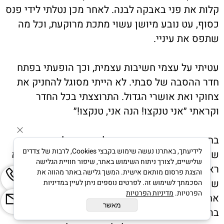
קלות את פני באבקה לבנה. לאחר מכן נטלתי לידי פנס
כסוף, עט נובע מיושן עשוי מתכת מרוקעת, וכל מה
שתפס את עיניי.
עטיתי על עצמי חשיבות עצמית, וכך הופעתי בפתח
חדר ההסבה של סבתי. לא הייתי מסוגל להחניק את
צחוקי ואת אושרי הגדול. התרוצצתי בכל החדר
וקראתי ״אני טנקצו! הנה אני, טנקצו!״
בחדר נכחו סבתי, ששכבה על מיטת חוליה, האחות
לידיעתך, באתרנו נעשה שימוש בקבצי Cookies, לרבות של צדדים
שטיפלה בה, אימי, ואורחת שלא הכרתי. אבל אני לא
שלישיים, לצורך ניתוח השימוש באתר, שיפור חוויית הגלישה
ראיתי איש. התלהבותי הפרועה התרכזה בעובדה,
והצגת פרסום מותאם אישית. המשך גלישה באתר מהווה את
שמתוך החיקוי שלי התגלתה טנקצו לעיני כל. במילים
הסכמתך לשימוש זה. לפרטים נוספים ניתן לעיין במדיניות
הפרטיות.
מדיניות הפרטיות
אחרות, לא הייתי מודע לאיש פרט לעצמי. אבל אז,
מאשר
בהיסח רגע, ראיתי את פניה של אימי. היא הייתה