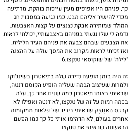
ומילות צופן, משהו בנוסח הבונים החופשיים. נוסף על
כך, פניהם היו אפופים מעין עייפות בוהקת, מרתיעה
מכדי להישיר אליהם מבט. כמו נגיעה במסכות חג
המולד שמותירה אבקת נצנצים על קצות האצבעות,
נדמה לי שלו נגעתי בפניהם באצבעותיי, יכולתי לראות
את הצבעים שבהם צבעה את פניהם העיר הלילית.
ואז זכיתי לראות מקרוב את המסך עולה על ההצגה
"לילה" של שוקוסאי טנקצו.6
זה היה בזמן הופעה נדירה שלה בתיאטרון בשינג'וקו.
ולמרות שעיצוב הבמה שעליה הופיע הקוסם דנטה,
שראיתי באותו תיאטרון כמה שנים אחר כך, עלה
בכמה רמות על זה של טנקצו, לא דנטה ואפילו לא
קרקס הַאגְנבֶּק שראיתי ביריד של פלאות ממקומות
אחרים בעולם, לא הדהימו אותי כל כך כמו הפעם
הראשונה שראיתי את טנקצו.