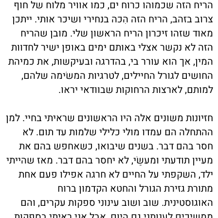
הריח הזה שכמוהו כרוח ים, כמו אוויר מלוח של חוף
צרוב בזהב, הריח הזה הִכה בנחירי ושיכר אותי. ייתכן
מאוד שזהו זיכרון הריח הראשון שלי. מובן שהריח
הזה לא נקשר אצלי באותם ימים באופן ישיר לחדוות
המין, אך הוא עורר בי, בהדרגה ובעיקשות, את כמיהת
החושים לגורל החיילים, לטרגיות המשׂימה שלהם,
למותם, לארצות הרחוקות שבוודאי יראו.
חזיונות משונים אלה היו הראשונים שראיתי בחיי. למן
ההתחלה הם עמדו מולי כלילי שלמות עד תום. לא
חסר בהם דבר. בשנים שיבואו, כשאחפש בהם את
מעיין תודעתי ומעשַׂי, לא יחסר בהם דבר. מאז שהייתי
ילד, השקפתי על החיים לא חרגה אפילו פעם אחת
מתורת גזירת הגורל והחטא הקדמון ברוח
האוגוסטינית. שוב ושוב עינוני ספקות עקרים, והם
ממשיכים לענותני גם היום, אבל אני ראיתי בספקות