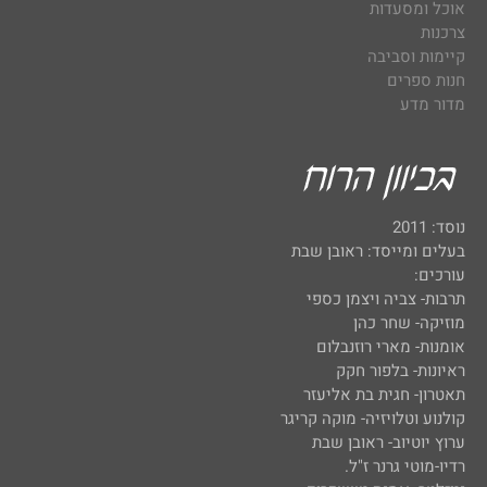
אוכל ומסעדות
צרכנות
קיימות וסביבה
חנות ספרים
מדור מדע
נוסד: 2011
בעלים ומייסד: ראובן שבת
עורכים:
תרבות- צביה ויצמן כספי
מוזיקה- שחר כהן
אומנות- מארי רוזנבלום
ראיונות- בלפור חקק
תאטרון- חגית בת אליעזר
קולנוע וטלויזיה- מוקה קריגר
ערוץ יוטיוב- ראובן שבת
רדיו-מוטי גרנר ז"ל.