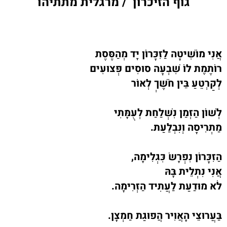
גוף הזיכרון /
מרגלית מתתיהו
אֲנִי מוֹשִׁיטָה לַזִּכָּרוֹן יָד מְהַסֶּסֶת
רוֹתֶמֶת לוֹ שִׁבְעָה סוּסִים פְּצוּעִים
לְקַרְטֵעַ בֵּין חֹשֶׁךְ לְאוֹר
לְשׁוֹן הַזְּמַן נִשְׁלַחַת לְעֻמָּתִי
מַתְרִיסָה וְנִבְלַעַת.
הַזִּכָּרוֹן נִפְרָשׂ כִּגְלִימָה,
אֲנִי נִתְלֵית בָּהּ
לֹא מוּדַעַת לַעֲתִיד הַזְּרִימָה.
בַּעֲרוּצֵי הָאֲוִיר הֲפוּגַת חַמְצָן.