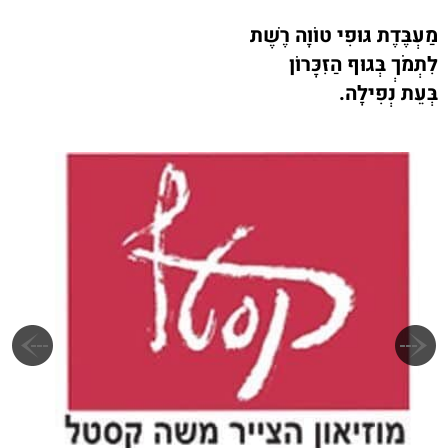
מַעְבֶּדֶת גּוּפִי טוֹוָה רֶשֶׁת
לִתְמֹךְ בְּגוּף הַזִּכָּרוֹן
בְּעֵת נְפִילָה.