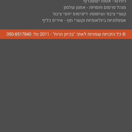
ניוזלטר- אסנת יששכרוף
מנהל פרסום וחסויות - אמנון שלמון
קשרי ציבור ועיתונות- דיוניסוס יחסי ציבור
אנתולוגיות בינלאומיות וקשרי חוץ - איריס כליף
© כל הזכויות שמורות לאתר "בכיוון הרוח" - 2011 טל: 050-8517840