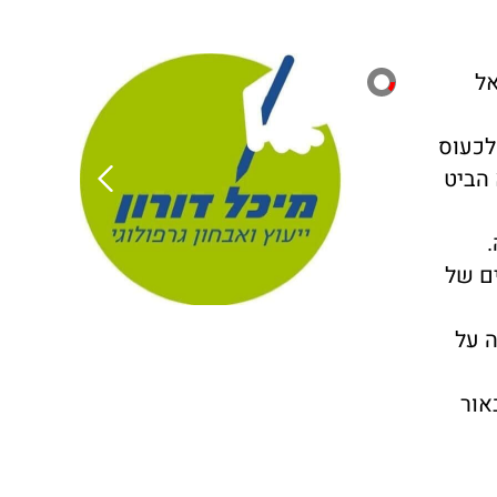
אל
לכעוס
 הביט
ם של
 על
אור