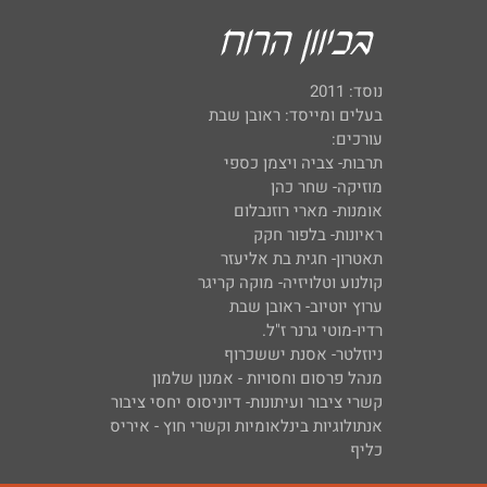
נוסד: 2011
בעלים ומייסד: ראובן שבת
עורכים:
תרבות- צביה ויצמן כספי
מוזיקה- שחר כהן
אומנות- מארי רוזנבלום
ראיונות- בלפור חקק
תאטרון- חגית בת אליעזר
קולנוע וטלויזיה- מוקה קריגר
ערוץ יוטיוב- ראובן שבת
רדיו-מוטי גרנר ז"ל.
ניוזלטר- אסנת יששכרוף
מנהל פרסום וחסויות - אמנון שלמון
קשרי ציבור ועיתונות- דיוניסוס יחסי ציבור
אנתולוגיות בינלאומיות וקשרי חוץ - איריס
כליף