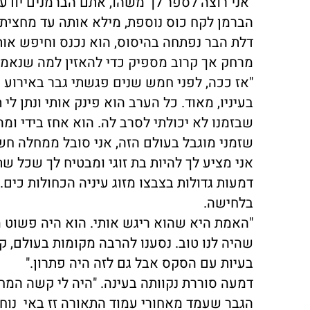
"אני רוצה לספר לך משהו, אתם הברמנים יודעי
הברמן לקח כוס נוספת, מילא אותה עד מחציתה 
דלת הבר נפתחה בהיסוס, הוא נכנס וחיפש אות
מרחק אך קרוב מספיק כדי להאזין למה שנאמר
בעיניו, מאוד. כל הערב הוא פינק אותי ונתן ל
שבזמנו לא יכולתי לסרב לה. הוא אחז בידי ו
שזמני מוגבל בעולם הזה, אני סובל ממחלה חשו
אני מציע לך להיות בת זוגי ומבטיח לך שכל שתר
דמעות גדולות בצבצו מזוג עיניה הכחולות כים.
בלחישה.
"האמת היא שהוא ריגש אותי. הוא היה פשוט מ
שהיה לנו טוב. נסענו להרבה מקומות בעולם, ק
בעיות עם הסקס אבל גם לזה היה פתרון."
דמעה סוררת נקוותה בעינה. "היה לי קשה המחיר
הגבר שעמד מאחורי עמוד התאורה זז באי נוחו