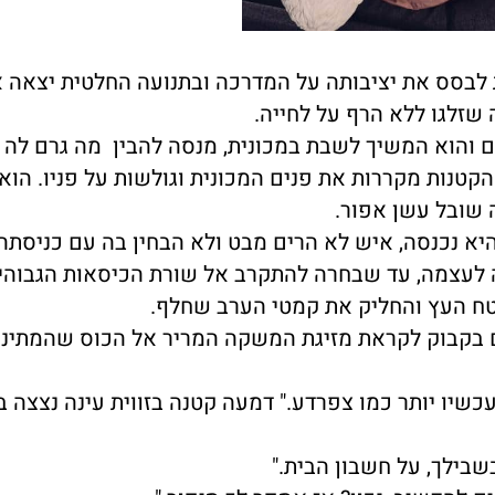
 לבסס את יציבותה על המדרכה ובתנועה החלטית יצאה 
שזלגו ללא הרף על לחייה.
ם והוא המשיך לשבת במכונית, מנסה להבין מה גרם לה 
קטנות מקררות את פנים המכונית וגולשות על פניו. הוא
 שובל עשן אפור.
יא נכנסה, איש לא הרים מבט ולא הבחין בה עם כניסתה.
טה לעצמה, עד שבחרה להתקרב אל שורת הכיסאות הגבוהי
טח העץ והחליק את קמטי הערב שחלף.
ם בקבוק לקראת מזיגת המשקה המריר אל הכוס שהמתינה
כשיו יותר כמו צפרדע." דמעה קטנה בזווית עינה נצצה ב
שבילך, על חשבון הבית."