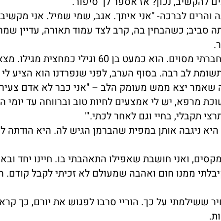
ם להקשיב, נכון? אז אספר לך סיפור."
והרים לברכה- "אני איתך. אגב, שמי שמיל. אני מקשיב.
ה סביב; כשהבחין בה, קרב לצד עמוד תאורה, עדיין שמר
.
"אז ככה, לפני חמש שנים פגשתי גבר באירוע חברתי מסוים. הוא כמעט בן 60 וגילי כמחצ
י תשומת לב רבה. בסוף הערב, לפני שנפרדנו הוא הציע לי
מה שאמר יצא ממש מעומק הלב – "אני כבר לא אדם צעיר 
כת מרפא, יש לי אמצעים לחיות טוב וברווחה עד יומי הא
צי תקבלי, בחיי וגם לאחר לכתי.'"
 היא ניגבה אותן במפית שהברמן הגיש לה. היא הודתה לו
קסים, ואני חושבת שאפילו התאהבתי בו. חיינו יחד ובא
יבלתי ממנו חום ואהבה שמעולם לא זכיתי לקבל קודם. ה
 ששילמתי על כך. הוריי סרבו לפגוש את יורם, כך קראו 
ת.