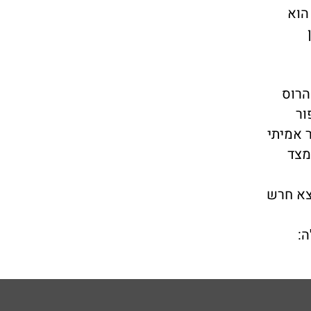
הוא
ן
הרוס
ור
ר אמיתי
מצד
צא חרש
ה: