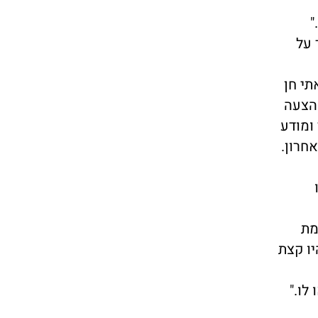
"
 על
ית מגילו. מצאתי חן
 הצעה
ומודע
חרון.
מת
יו קצת
לו."