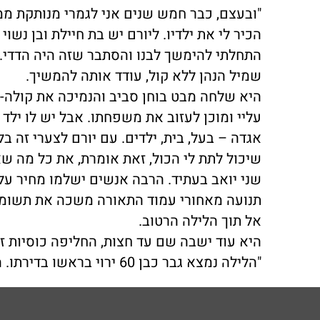
"ובעצם, כבר חמש שנים אני לגמרי מנותקת ממ
התחלתי להימשך לבנו והסתבר שזה היה הדדי. א
שמיל הנהן ללא קול, עודד אותה להמשיך.
היא שלחה מבט בוחן סביב והנמיכה את קולה- "
עליי ומוכן לעזוב את משפחתו. אבל יש לו ילד ק
אגדה – בעל, בית, ילדים. עם יורם לצערי זה בל
שיכול לתת לי הכול, זאת אומרת, את כל מה שאנ
שני יואב בעתיד. הרבה אנשים ישלמו מחיר ע
תנועה מאחורי עמוד התאורה משכה את תשומת 
אל תוך הלילה הרטוב.
היא עוד ישבה שם עד חצות, החליפה כוסיות זו
"הלילה נמצא גבר כבן 60 ירוי בראשו בדירתו. המשטרה חוקרת את האירוע."