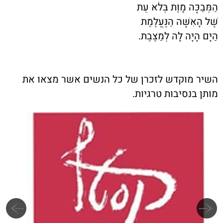
הַמְּבַכָּה מָוֶת בְּלֹא עֵת
שֶׁל הָאִשָּׁה הַנֶּעֱלֶמֶת
הַיָּם הָיָה לָה לְמַצֶּבֶת.
השיר מוקדש לזכרן של כל הנשים אשר מצאו את
מותן בנסיבות טרגיות.