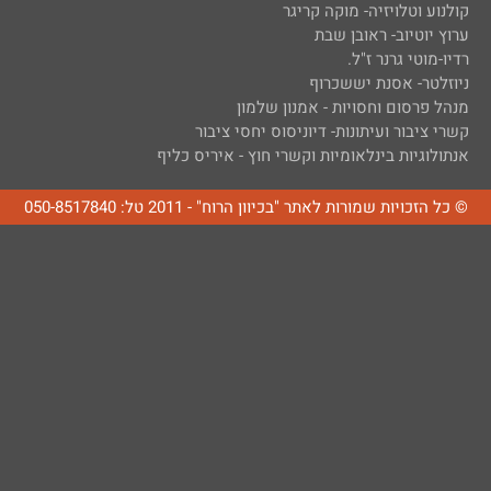
קולנוע וטלויזיה- מוקה קריגר
ערוץ יוטיוב- ראובן שבת
רדיו-מוטי גרנר ז"ל.
ניוזלטר- אסנת יששכרוף
מנהל פרסום וחסויות - אמנון שלמון
קשרי ציבור ועיתונות- דיוניסוס יחסי ציבור
אנתולוגיות בינלאומיות וקשרי חוץ - איריס כליף
© כל הזכויות שמורות לאתר "בכיוון הרוח" - 2011 טל: 050-8517840