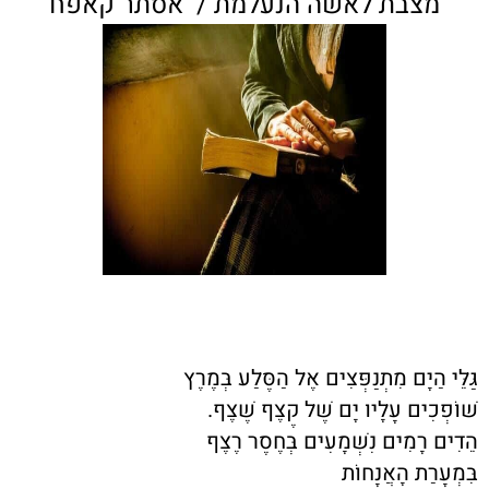
מצבת לאשה הנעלמת / אסתר קאפח
גַּלֵּי הַיָּם מִתְנַפְּצִים אֶל הַסֶּלַע בְּמֶרֶץ
שׁוֹפְכִים עָלָיו יָם שֶׁל קֶצֶף שֶׁצֶף.
הֵדִים רָמִים נִשְׁמָעִים בְּחֶסֶר רֶצֶף
בִּמְעָרַת הָאֲנָחוֹת