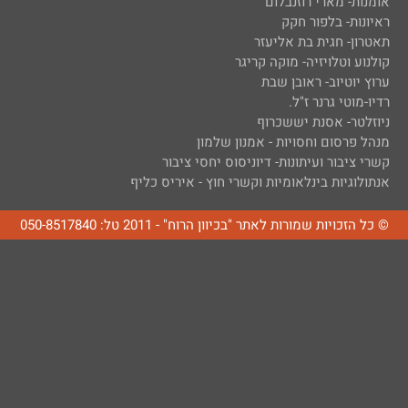
אומנות- מארי רוזנבלום
ראיונות- בלפור חקק
תאטרון- חגית בת אליעזר
קולנוע וטלויזיה- מוקה קריגר
ערוץ יוטיוב- ראובן שבת
רדיו-מוטי גרנר ז"ל.
ניוזלטר- אסנת יששכרוף
מנהל פרסום וחסויות - אמנון שלמון
קשרי ציבור ועיתונות- דיוניסוס יחסי ציבור
אנתולוגיות בינלאומיות וקשרי חוץ - איריס כליף
© כל הזכויות שמורות לאתר "בכיוון הרוח" - 2011 טל: 050-8517840