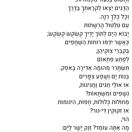
הַדָּגִים יֵצְאוּ לִקְרָאתְךָ בַּדֶּרֶךְ
וְכָל כֻּלְּךָ רִנָּה.
עִם טִלְטוּל הָרְשָׁתוֹת
יָבוֹא הַיָּם לְתוֹךְ יָדֶיךָ קַשְׂקַשׂ קַשְׂקַשׂ;
כַּאֲשֶׁר יִדַּמּוּ רוּחוֹת הַשְּׁחָפִים
בְּקִבְרֵי צוּקֵיהֶן,
לְפֶתַע פִּתְאוֹם
תִּשְׂתָּרֵר מְהוּמָה אַדִּירָה בָּאֹפֶק.
בְּנוֹת יָם וְשֶׁפַע צִפֳּרִים
אוֹ אוּלַי חַגִּים וַחֲגִיגוֹת,
נְשָׁפִים וּמִשְׁתָּאוֹת?
מְחוֹלוֹת כְּלוּלוֹת, חֻפּוֹת, הִינוּמוֹת
אוֹ זִקּוּקִין דִּי-נוּר?
הוֹי,
מָה אַתָּה עוֹמֵד? זַנֵּק יָשָׁר לַיָּם: