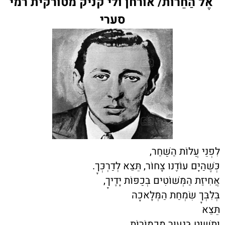
אֶל הַחֵרוּת/ אורחן ולי קניק מטורקית רמי
סערי
לִפְנֵי עֲלוֹת הַשַּׁחַר,
כְּשֶׁהַיָּם עוֹדֶנּוּ צָחוֹר, תֵּצֵא לְדַרְכְּךָ.
אֲחִיזַת הַמְּשׁוֹטִים בְּכַפּוֹת יָדֶיךָ,
בְּלִבְּךָ שִׂמְחַת הַמְּלָאכָה
תֵּצֵא
וְתָשׁוּט בְּנִעוּר מִכְמוֹרוֹת.