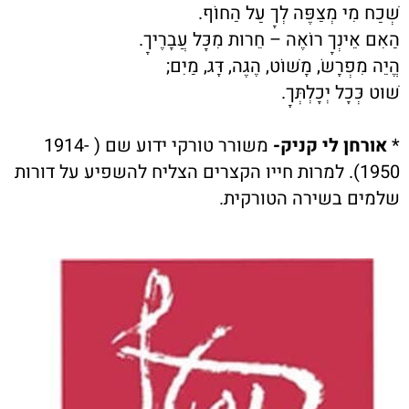
שְׁכַח מִי מְצַפֶּה לְךָ עַל הַחוֹף.
הַאִם אֵינְךָ רוֹאֶה – חֵרוּת מִכָּל עֲבָרֶיךָ.
הֱיֵה מִפְרָשׂ, מָשׁוֹט, הֶגֶה, דָּג, מַיִם;
שׁוּט כְּכָל יְכָלְתְּךָ.
*
אורחן לי קניק-
משורר טורקי ידוע שם ( 1914-
1950). למרות חייו הקצרים הצליח להשפיע על דורות
שלמים בשירה הטורקית.