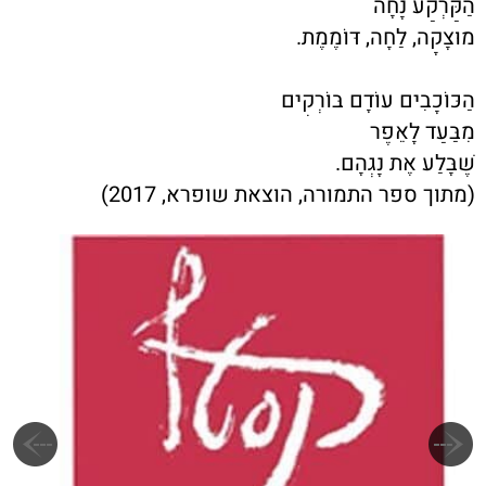
הַקַּרְקַע נָחָה
מוּצָקָה, לַחָה, דּוֹמֶמֶת.
הַכּוֹכָבִים עוֹדָם בּוֹרְקִים
מִבַּעַד לָאֵפֶר
שֶׁבָּלַע אֶת נָגְהָם.
(מתוך ספר התמורה, הוצאת שופרא, 2017)