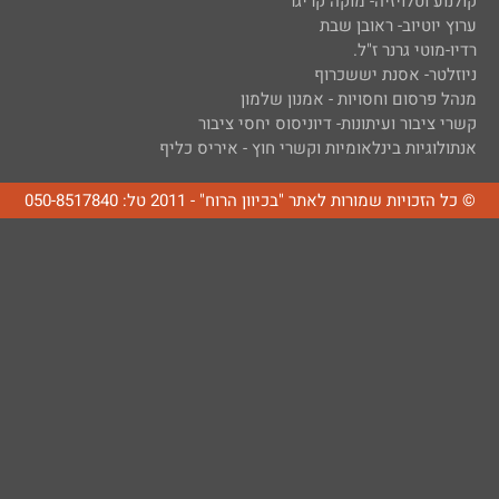
קולנוע וטלויזיה- מוקה קריגר
ערוץ יוטיוב- ראובן שבת
רדיו-מוטי גרנר ז"ל.
ניוזלטר- אסנת יששכרוף
מנהל פרסום וחסויות - אמנון שלמון
קשרי ציבור ועיתונות- דיוניסוס יחסי ציבור
אנתולוגיות בינלאומיות וקשרי חוץ - איריס כליף
© כל הזכויות שמורות לאתר "בכיוון הרוח" - 2011 טל: 050-8517840