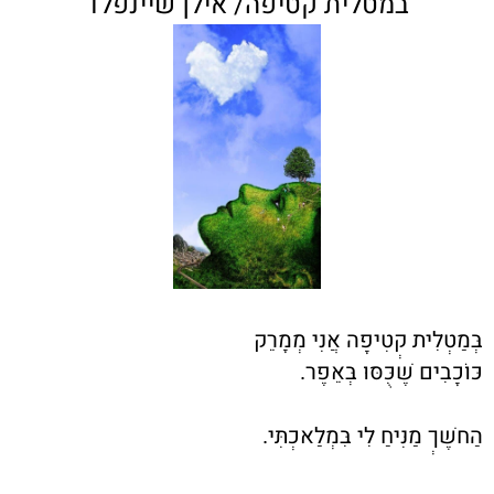
במטלית קטיפה/ אילן שיינפלד
בְּמַטְלִית קְטִיפָה אֲנִי מְמָרֵק
כּוֹכָבִים שֶׁכֻּסּוּ בְּאֵפֶר.
הַחשֶׁךְ מַנִּיחַ לִי בִּמְלַאכְתִּי.