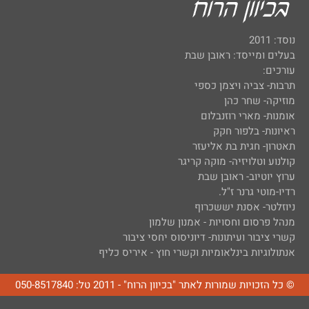
נוסד: 2011
בעלים ומייסד: ראובן שבת
עורכים:
תרבות- צביה ויצמן כספי
מוזיקה- שחר כהן
אומנות- מארי רוזנבלום
ראיונות- בלפור חקק
תאטרון- חגית בת אליעזר
קולנוע וטלויזיה- מוקה קריגר
ערוץ יוטיוב- ראובן שבת
רדיו-מוטי גרנר ז"ל.
ניוזלטר- אסנת יששכרוף
מנהל פרסום וחסויות - אמנון שלמון
קשרי ציבור ועיתונות- דיוניסוס יחסי ציבור
אנתולוגיות בינלאומיות וקשרי חוץ - איריס כליף
© כל הזכויות שמורות לאתר "בכיוון הרוח" - 2011 טל: 050-8517840