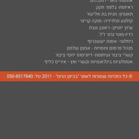
אומנות- מארי רוזנבלום
ראיונות- בלפור חקק
תאטרון- חגית בת אליעזר
קולנוע וטלויזיה- מוקה קריגר
ערוץ יוטיוב- ראובן שבת
רדיו-מוטי גרנר ז"ל.
ניוזלטר- אסנת יששכרוף
מנהל פרסום וחסויות - אמנון שלמון
קשרי ציבור ועיתונות- דיוניסוס יחסי ציבור
אנתולוגיות בינלאומיות וקשרי חוץ - איריס כליף
© כל הזכויות שמורות לאתר "בכיוון הרוח" - 2011 טל: 050-8517840