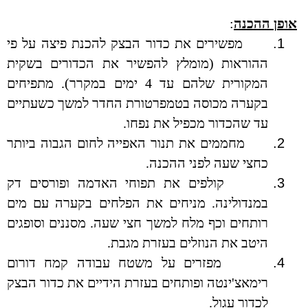
אופן ההכנה
:
1.
מפשירים את כדור הבצק להכנת פיצה על פי
ההוראות (מומלץ להפשיר את הכדורים בשקית
המקורית שלהם עד 4 ימים במקרר). מתפיחים
בקערה מכוסה בטמפרטורת החדר למשך כשעתיים
עד שהכדור מכפיל את נפחו.
2.
מחממים את תנור האפייה לחום הגבוה ביותר
כחצי שעה לפני ההכנה.
3.
קולפים את תפוחי האדמה ופורסים דק
במנדולינה. מניחים את הפלחים בקערה עם מים
רותחים וכף מלח למשך חצי שעה. מסננים וסופגים
היטב את הנוזלים בעזרת מגבת.
4.
מפזרים על משטח עבודה קמח דורום
רימאצ'ינטה ופותחים בעזרת הידיים את כדור הבצק
לכדור עגול.