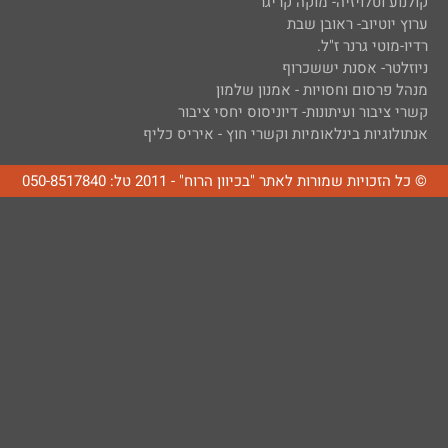
קולנוע וטלויזיה- מוקה קריגר
ערוץ יוטיוב- ראובן שבת
רדיו-מוטי גרנר ז"ל.
ניוזלטר- אסנת יששכרוף
מנהל פרסום וחסויות - אמנון שלמון
קשרי ציבור ועיתונות- דיוניסוס יחסי ציבור
אנתולוגיות בינלאומיות וקשרי חוץ - איריס כליף
© כל הזכויות שמורות לאתר "בכיוון הרוח" - 2011 טל: 050-8517840