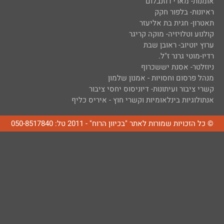
אומנות- מארי רוזנבלום
ראיונות- בלפור חקק
תאטרון- חגית בת אליעזר
קולנוע וטלויזיה- מוקה קריגר
ערוץ יוטיוב- ראובן שבת
רדיו-מוטי גרנר ז"ל.
ניוזלטר- אסנת יששכרוף
מנהל פרסום וחסויות - אמנון שלמון
קשרי ציבור ועיתונות- דיוניסוס יחסי ציבור
אנתולוגיות בינלאומיות וקשרי חוץ - איריס כליף
© כל הזכויות שמורות לאתר "בכיוון הרוח" - 2011 טל: 050-8517840