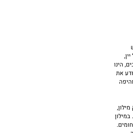
ין,
ם, הינו
ודע את
היפה
מילון,
במילון
חומים.