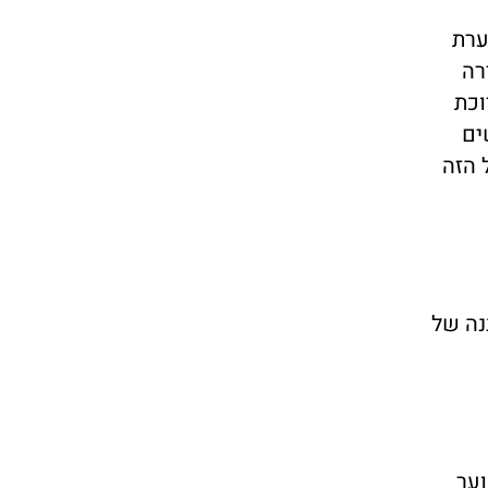
ערת
רה
וכת
ים
 הזה
נה של
וער