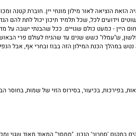
ה הזאת הוציאה לאור מילון מונחי יין. חוברת קטנה ומכו
וטים וידועים לכל, שכל תלמיד תיכון יכול לתת להם הגד
חום היין - כמעט כולם שגויים. ככל שהבנתי ישבה על מד
 ולשון, ש"עמלו" כשש שנים עד שהגיח לעולם פרי הבאוש
נטש במהלך הכנת המילון הזה בבוז ובחרי אף, אבל הנפל
אות, בפירכות, בכיעור, בסירוס הזוי של שמות, בחוסר הב
ם במקום 'סִחרור' הנכון. "ממסך" המאוד מאוד שגוי ומכ