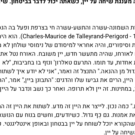
מה מענגת שיחה על יין, כשאתה יכול לדבר בביטחון. שי
מאות השמונה-עשרה והתשע-עשרה חי בצרפת ופעל בה הנס
טַאלֶרוֹן', שפֹה הוא קרוי טאלייראן (1754-1838 - Charles-Maurice de Talleyrand-Perigord)
 וסיפורים, והיה אחראי למיסודם של נימוסי שולחן לא 
 לאורחו, שהיה מתעשר חדש, יין משובח. האורח נטל את 
אחדות, עד תומו. התרעם טאלרון' ונזף בו בחביבות, "לא 
ול מן ההנאה." התנצל זה ואמר, "אני לא יודע איך לשתות 
היין, הרים את גביעו שלו והדגים: "התבונן ביין," אמר, "הר
במתינות. זה יין ולא תרופה. ואחר כך נשב ונדבר על היין.
" כמה נכון. לייצר את היין זה מדע. לשתות את היין זה הח
את אמנות. גם כֵּף גדול. כשיודעים, וחשים בנוח עם הנושא
שהקורא יוכל לשוחח על יין בבטחון ובאופן אינטליגנטי. 
שיחה על יין.