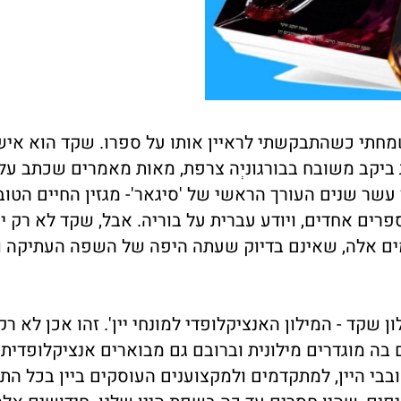
שמחתי כשהתבקשתי לראיין אותו על ספרו. שקד הוא איש
ביקב משובח בבורגוניְה צרפת, מאות מאמרים שכתב על י
עשר שנים העורך הראשי של 'סיגאר'- מגזין החיים הטובי
רים אחדים, ויודע עברית על בוריה. אבל, שקד לא רק י
מים אלה, שאינם בדיוק שעתה היפה של השפה העתיקה ו
שקד - המילון האנציקלופדי למונחי יין'. זהו אכן לא רק 
ה מוגדרים מילונית וברובם גם מבוארים אנציקלופדית. 
ם, לחובבי היין, למתקדמים ולמקצוענים העוסקים ביין בכל הת