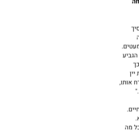
חה
יך
. הוא היה
מעטים.
הגביע
כך
יין
ח אותו,
"
יים.
.
כל מה