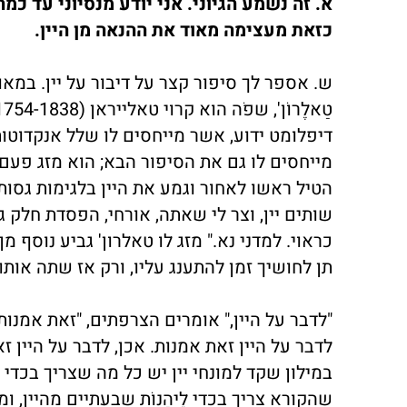
א. זה נשמע הגיוני. אני יודע מנסיוני עד כ
כזאת מעצימה מאוד את ההנאה מן היין.
ש. אספר לך סיפור קצר על דיבור על יין. ב
דיפלומט ידוע, אשר מייחסים לו שלל אנקדוטות
מייחסים לו גם את הסיפור הבא; הוא מזג פעם
הטיל ראשו לאחור וגמע את היין בלגימות גסות 
שותים יין, וצר לי שאתה, אורחי, הפסדת חלק גד
כראוי. למדני נא." מזג לו טאלרון' גביע נוסף מן 
תן לחושיך זמן להתענג עליו, ורק אז שתה אותו, 
"לדבר על היין," אומרים הצרפתים, "זאת אמנות.
לדבר על היין זאת אמנות. אכן, לדבר על היין ז
במילון שקד למונחי יין יש כל מה שצריך בכדי 
שהקורא צריך בכדי לֵיהָנוֹת שבעתיים מהיין, ומ