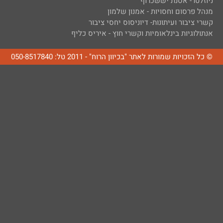
ניוזלטר- אסנת יששכרוף
מנהל פרסום וחסויות - אמנון שלמון
קשרי ציבור ועיתונות- דיוניסוס יחסי ציבור
אנתולוגיות בינלאומיות וקשרי חוץ - איריס כליף
© כל הזכויות שמורות לאתר "בכיוון הרוח" - 2011 טל: 050-8517840