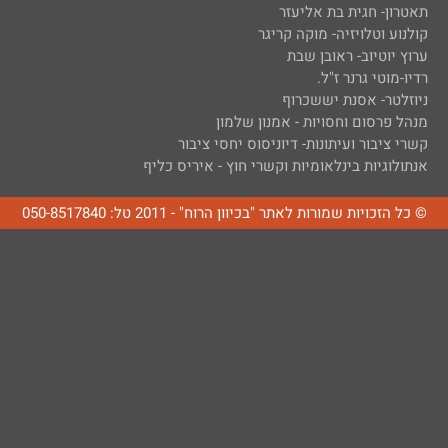
תאטרון- חגית בת אליעזר
קולנוע וטלויזיה- מוקה קריגר
ערוץ יוטיוב- ראובן שבת
רדיו-מוטי גרנר ז"ל.
ניוזלטר- אסנת יששכרוף
מנהל פרסום וחסויות - אמנון שלמון
קשרי ציבור ועיתונות- דיוניסוס יחסי ציבור
אנתולוגיות בינלאומיות וקשרי חוץ - איריס כליף
© כל הזכויות שמורות לאתר "בכיוון הרוח" - 2011 טל: 050-8517840