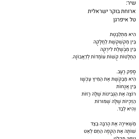
שיר:
ארוחת בוקר ישראלית
טל איפרגן
הִיא מִתְלַבֶּטֶת
בֵּין מְקֻשְׁקֶשֶׁת לַחֲלָקָה
בֵּין מְבֻשֶּׁלֶת לִירֻקָּה
הַחְלָטוֹת קָשׁוֹת עוֹמְדוֹת לְדַאֲבוֹנָהּ.
סָפֵק רָעָב.
הִיא מְבַקֶּשֶׁת אֶת הַמִּיץ עַכְשָׁו
בֵּין אֲנָחוֹת
רוֹצָה אֶת הַגְּבִינוֹת שֶׁלָּהּ רָזוֹת
הַזְּכֻיּוֹת שֶׁלָּהּ שְׁמוּרוֹת
וְהִיא לְבַד.
מַשְׁאִירָה אֶת הָרִבָּה בַּצַּד
שׁוֹתָה אֶת הַקָּפֶה הַחַם לְאַט
גּוּפָהּ מִקְלָט