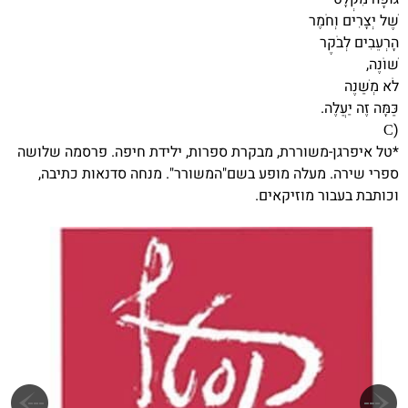
שֶׁל יְצָרִים וְחֹמֶר
הָרְעֵבִים לְבֹקֶר
שׁוֹנֶה,
לֹא מְשַׁנֶּה
כַּמָּה זֶה יַעֲלֶה.
(
C
*טל איפרגן-משוררת, מבקרת ספרות, ילידת חיפה. פרסמה שלושה
ספרי שירה. מעלה מופע בשם"המשורר". מנחה סדנאות כתיבה,
וכותבת בעבור מוזיקאים.